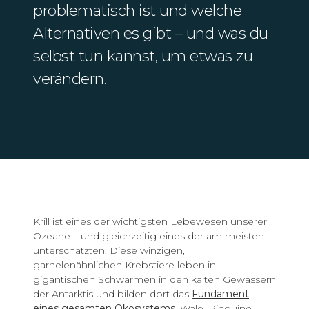
problematisch ist und welche
Alternativen es gibt – und was du
selbst tun kannst, um etwas zu
verändern.
Krill ist eines der wichtigsten Lebewesen unserer
Ozeane – und gleichzeitig eines der am meisten
unterschätzten. Diese winzigen,
garnelenähnlichen Krebstiere leben in
gigantischen Schwärmen in den kalten Gewässern
der Antarktis und bilden dort das
Fundament
eines gesamten Ökosystems
. Wale, Pinguine,