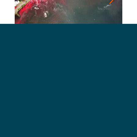
01
/
06
Was an jenem Tag geschah, war keine Frage der
Interpretation. Es war ein direkter und eindeutiger
Verstoß gegen das färöische Grind-Gesetz.
Wie ich kürzlich in einem Radiointerview auf
KVF
,
dem nationalen färöischen Sender, sagte, ist dies
keine persönliche Meinung oder komplexe
Analyse. Das Gesetz besagt ausdrücklich, dass
nach einer Tötung keine Wale in seichten
Gewässern zurückgelassen werden dürfen. Dieser
Fall entspricht eindeutig dieser Definition.