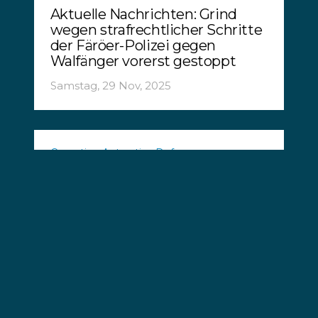
Aktuelle Nachrichten: Grind
wegen strafrechtlicher Schritte
der Färöer-Polizei gegen
Walfänger vorerst gestoppt
Samstag, 29 Nov, 2025
Operation Antarctica Defense
Wichtigstes Nahrungsgebiet
der Wale bedroht
Montag, 24 Nov, 2025
News
Positive Waves: Gute