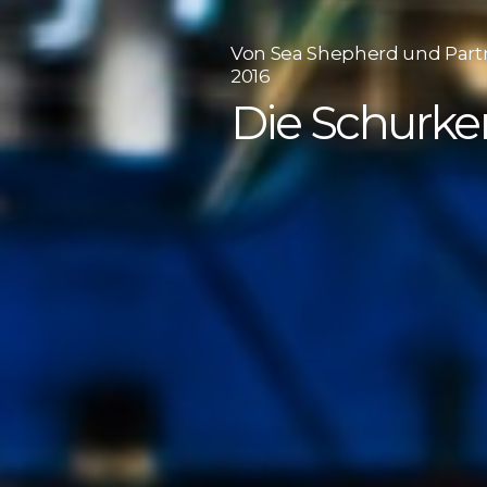
Von Sea Shepherd und Partne
2016
Die Schurke