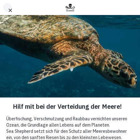
Nach oben
Events
Ois für die
Fisch #2 -
Unser