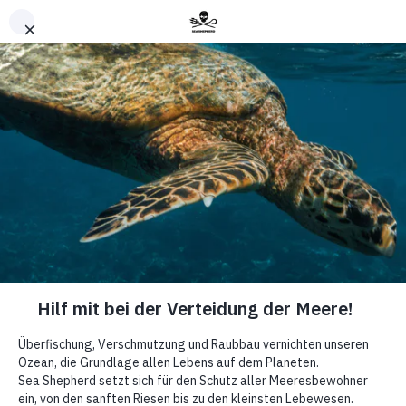
Nach oben
News
Die
Lebensader
der Antarktis
ist bedroht: